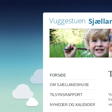
Vuggestuen
Sjælla
T
FORSIDE
OM SJÆLLANDSHUSE
Vu
TILSYNSRAPPORT
tr
vi
NYHEDER OG KALENDER