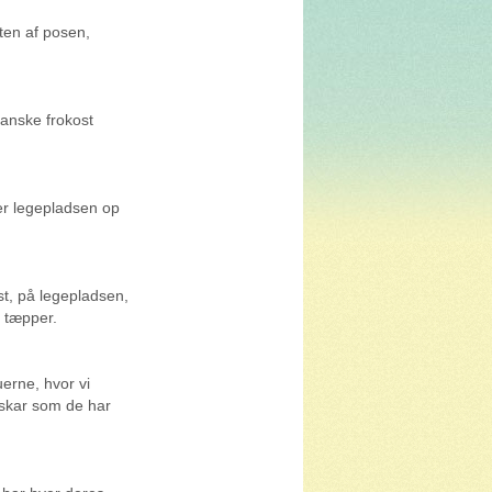
tten af posen,
 danske frokost
ter legepladsen op
st, på legepladsen,
g tæpper.
uerne, hvor vi
skar som de har