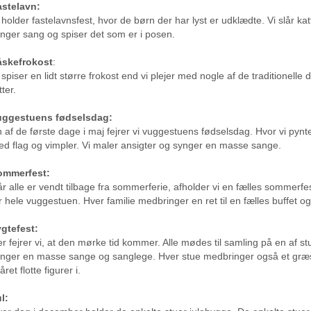
astelavn:
 holder fastelavnsfest, hvor de børn der har lyst er udklædte. Vi slår ka
nger sang og spiser det som er i posen.
åskefrokost
:
 spiser en lidt større frokost end vi plejer med nogle af de traditionelle
tter.
uggestuens fødselsdag:
 af de første dage i maj fejrer vi vuggestuens fødselsdag. Hvor vi pyn
d flag og vimpler. Vi maler ansigter og synger en masse sange.
ommerfest:
r alle er vendt tilbage fra sommerferie, afholder vi en fælles sommerfe
r hele vuggestuen. Hver familie medbringer en ret til en fælles buffet o
gtefest:
r fejrer vi, at den mørke tid kommer. Alle mødes til samling på en af st
nger en masse sange og sanglege. Hver stue medbringer også et græ
året flotte figurer i.
l: