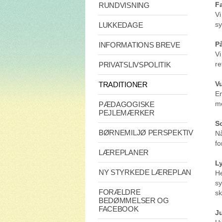
F
RUNDVISNING
Vi
sy
LUKKEDAGE
P
INFORMATIONS BREVE
Vi
re
PRIVATSLIVSPOLITIK
V
TRADITIONER
En
me
PÆDAGOGISKE
PEJLEMÆRKER
S
BØRNEMILJØ PERSPEKTIV
Nå
fo
LÆREPLANER
Ly
NY STYRKEDE LÆREPLAN
He
sy
FORÆLDRE
sk
BEDØMMELSER OG
FACEBOOK
Ju