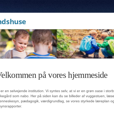
ndshuse
Velkommen på vores hjemmeside
 er en selvejende institution. Vi syntes selv, at vi er en grøn oase i sto
rkegård som nabo. Her på siden kan du se billeder af vuggestuen, læs
nneskesyn, pædagogik, værdigrundlag, se vores styrkede læreplan o
lsynsrapporter.