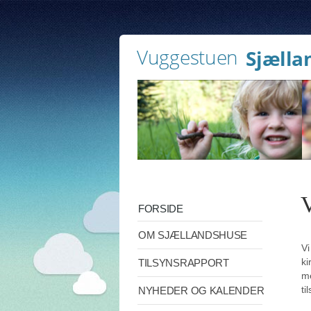
Vuggestuen
Sjælla
FORSIDE
OM SJÆLLANDSHUSE
Vi
ki
TILSYNSRAPPORT
me
ti
NYHEDER OG KALENDER