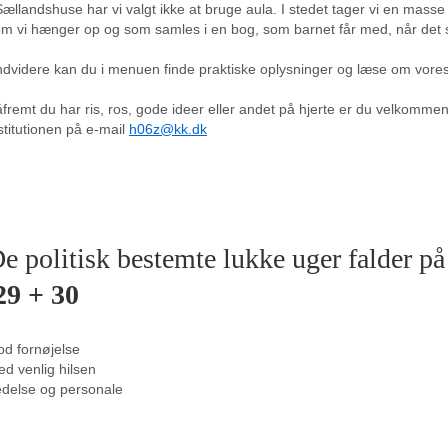
Sællandshuse har vi valgt ikke at bruge aula. I stedet tager vi en masse
m vi hænger op og som samles i en bog, som barnet får med, når det
dvidere kan du i menuen finde praktiske oplysninger og læse om vores 
fremt du har ris, ros, gode ideer eller andet på hjerte er du velkommen 
stitutionen på e-mail
h06z@kk.dk
e politisk bestemte lukke uger falder
29 + 30
d fornøjelse
d venlig hilsen
delse og personale