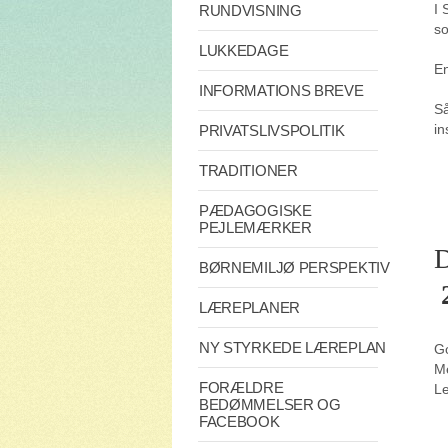
I 
RUNDVISNING
so
LUKKEDAGE
En
INFORMATIONS BREVE
Så
in
PRIVATSLIVSPOLITIK
TRADITIONER
PÆDAGOGISKE
PEJLEMÆRKER
D
BØRNEMILJØ PERSPEKTIV
LÆREPLANER
NY STYRKEDE LÆREPLAN
Go
Me
FORÆLDRE
Le
BEDØMMELSER OG
FACEBOOK