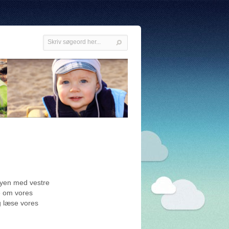
rbyen med vestre
e om vores
g læse vores